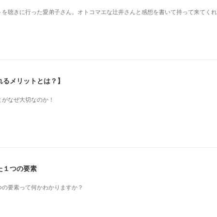
を 聴きに行った愛弟子さん。 オトコマエな辻井さんと 感想を書いて持って来てく
れるメリットとは？】
とがなぜ大切なのか！
た１つの要素
つの要素って何かわかりますか？