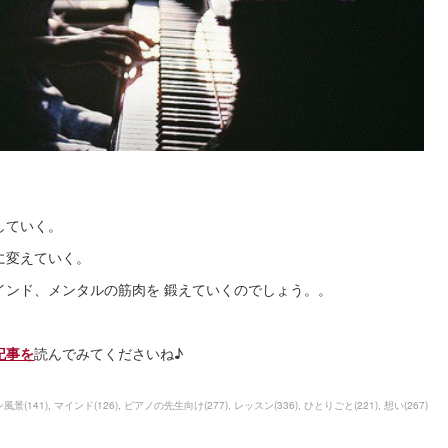
していく。
に変えていく。
インド、メンタルの筋肉を 鍛えていくのでしょう。。
記事を
読んでみてくださいね♪
ン風景
(
141
)
マインド
(
126
)
ピアノの先生向け
(
277
)
レッスン
(
336
)
ひとりごと
(
221
)
想い
(
267
)