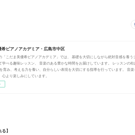
優希ピアノアカデミア・広島市中区
の「こだま美優希ピアノアカデミア」では、 基礎を大切にしながら絶対音感を養う
て学べる趣味レッスン、 音楽のある豊かな時間をお届けしています。 レッスンの柱
心を育み、考える力を養い、自分らしい表現を大切にする指導を行っています。 音
、心より楽しみにしています。
ー
れる】