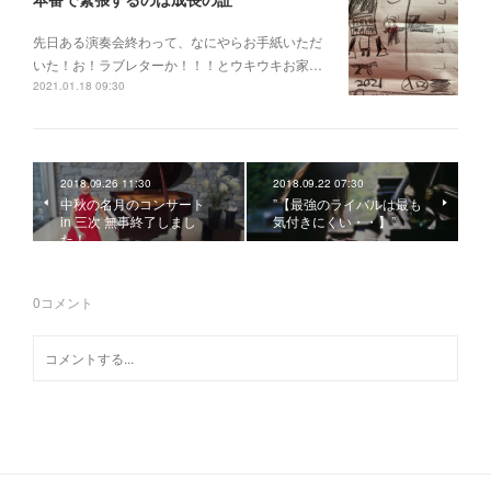
先日ある演奏会終わって、なにやらお手紙いただ
いた！お！ラブレターか！！！とウキウキお家…
2021.01.18 09:30
2018.09.26 11:30
2018.09.22 07:30
中秋の名月のコンサート
”【最強のライバルは最も
in 三次 無事終了しまし
気付きにくい・・】”
た！
0
コメント