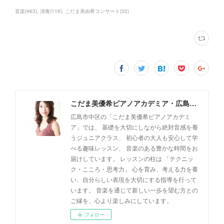
音楽
(
463
)
演奏
(
116
)
こだま美由希コンサート
(
32
)
こだま美優希ピアノアカデミア・広島市中区
広島市中区の「こだま美優希ピアノアカデミ
ア」では、 基礎を大切にしながら絶対音感を養
うジュニアクラス、 初心者の大人も安心して学
べる趣味レッスン、 音楽のある豊かな時間をお
届けしています。 レッスンの柱は 「テクニッ
ク・こころ・思考力」 心を育み、考える力を養
い、自分らしい表現を大切にする指導を行って
います。 音楽を通じて新しい一歩を望む方との
ご縁を、心より楽しみにしています。
フォロー