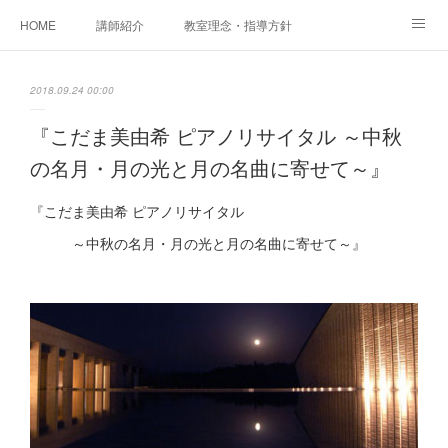
HOME
講師紹介
教室理念・指導方針
アカデミアInstagram
レッスン実績＆レッスン生の声
2018.09.24 00:00
レッスンメニュー
アメブロ
書籍
『こだま美由希 ピアノリサイタル ～中秋
の名月・月の光と月の名曲に寄せて～』
ご相談・体験レッスンお申し込み
アクセス
演奏スケジュール
『こだま美由希 ピアノリサイタル
～中秋の名月・月の光と月の名曲に寄せて～』