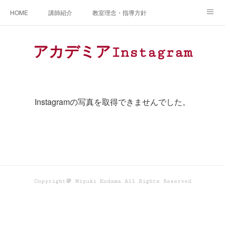
HOME
講師紹介
教室理念・指導方針
アカデミアInstagram
レッスン実績＆レッスン生の声
アカデミアInstagram
レッスンメニュー
アメブロ
書籍
ご相談・体験レッスンお申し込み
アクセス
演奏スケジュール
Instagramの写真を取得できませんでした。
Copyright＠ Miyuki Kodama All Rights Reserved