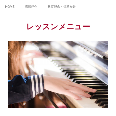
HOME
講師紹介
教室理念・指導方針
アカデミアInstagram
レッスン実績＆レッスン生の声
レッスンメニュー
レッスンメニュー
アメブロ
書籍
ご相談・体験レッスンお申し込み
アクセス
演奏スケジュール