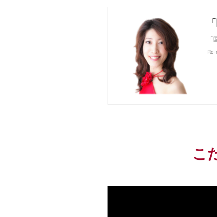
「
Re
こ