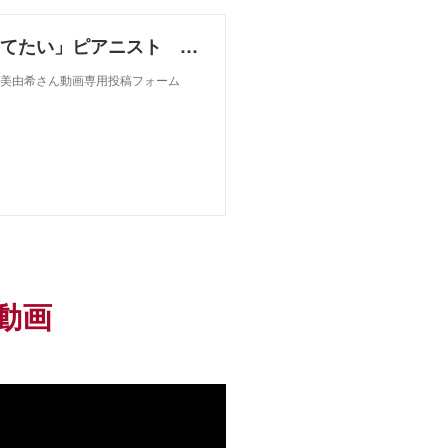
「国際舞台で活躍できる強く柔軟な心を持った日本人を育てたい」ピアニスト こだま美由希さん
美由希さん動画専用投稿フォーム
動画