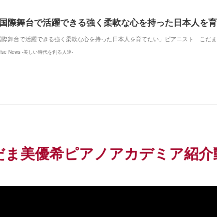
国際舞台で活躍できる強く柔軟な心を持った日本人を育てたい」ピアニスト こだま
･rise News -美しい時代を創る人達-
だま美優希ピアノアカデミア紹介