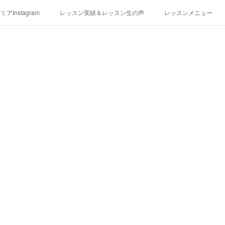
アInstagram
レッスン実績＆レッスン生の声
レッスンメニュー
アクセス
演奏スケジュール