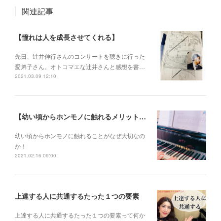
関連記事
【憧れは人を成長させてくれる】
先日、辻井伸行さんのコンサートを 聴きに行った
愛弟子さん。 オトコマエな辻井さんと 感想を書…
2021.03.09 12:10
【幼い頃からホンモノに触れるメリットとは？】
幼い頃からホンモノに 触れることがなぜ大切なの
か！
2021.02.16 09:00
上達する人に共通するたった１つの要素
上達する人に共通するたった１つの要素って何か