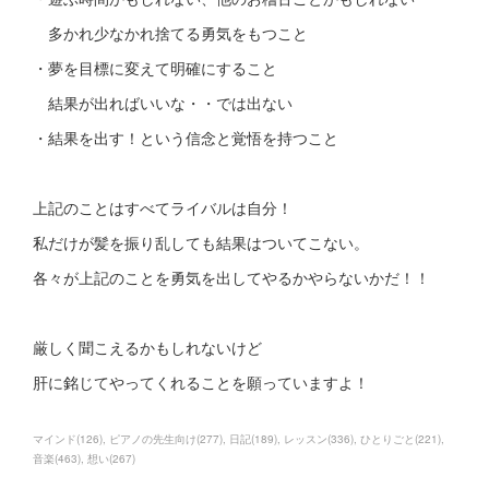
多かれ少なかれ捨てる勇気をもつこと
・夢を目標に変えて明確にすること
結果が出ればいいな・・では出ない
・結果を出す！という信念と覚悟を持つこと
上記のことはすべてライバルは自分！
私だけが髪を振り乱しても結果はついてこない。
各々が上記のことを勇気を出してやるかやらないかだ！！
厳しく聞こえるかもしれないけど
肝に銘じてやってくれることを願っていますよ！
マインド
(
126
)
ピアノの先生向け
(
277
)
日記
(
189
)
レッスン
(
336
)
ひとりごと
(
221
)
音楽
(
463
)
想い
(
267
)