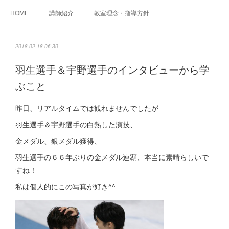
HOME
講師紹介
教室理念・指導方針
アカデミアInstagram
レッスン実績＆レッスン生の声
2018.02.18 06:30
レッスンメニュー
アメブロ
書籍
羽生選手＆宇野選手のインタビューから学
ぶこと
ご相談・体験レッスンお申し込み
アクセス
演奏スケジュール
昨日、リアルタイムでは観れませんでしたが
羽生選手＆宇野選手の白熱した演技、
金メダル、銀メダル獲得、
羽生選手の６６年ぶりの金メダル連覇、本当に素晴らしいで
すね！
私は個人的にこの写真が好き^^