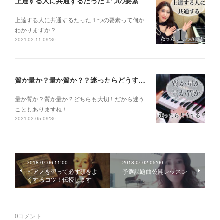
上達する人に共通するたった１つの要素
上達する人に共通するたった１つの要素って何か
わかりますか？
2021.02.11 09:30
質か量か？量か質か？？迷ったらどうする？？？
量か質か？ 質か量か？ どちらも大切！だから迷う
こともありますね！
2021.02.05 09:30
2018.07.06 11:00
2018.07.02 05:00
ピアノを習って必ず頭をよ
予選課題曲公開レッスン
くするコツ！伝授します
0
コメント