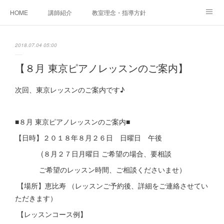
HOME
講師紹介
教室理念・指導方針
アカデミアInstagram
レッスン実績＆レッスン生の声
2018.07.04 05:00
レッスンメニュー
アメブロ
書籍
【８月 東京ピアノレッスンのご案内】
ご相談・体験レッスンお申し込み
アクセス
演奏スケジュール
次回、東京レッスンのご案内です♪
■８月 東京ピアノレッスンのご案内■
【日時】２０１８年８月２６日 日曜日 午後
(８月２７日月曜日 ご希望の場合、要相談
ご希望のレッスン時間、ご相談くださいませ）
【場所】恵比寿 （レッスンご予約後、詳細をご連絡させてい
ただきます）
【レッスンコース例】