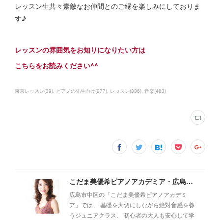
レッスン生共々素敵なお仲間とのご縁を楽しみにしておりま
す♪
レッスンの雰囲気をお知りになりたい方は
こちらをお読みください^^
東京レッスン
(
39
)
ピアノの先生向け
(
277
)
レッスン
(
336
)
音楽
(
463
)
こだま美優希ピアノアカデミア・広島市中区
広島市中区の「こだま美優希ピアノアカデミ
ア」では、 基礎を大切にしながら絶対音感を養
うジュニアクラス、 初心者の大人も安心して学