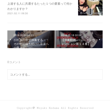
上達する人に共通するたった１つの要素って何か
わかりますか？
2021.02.11 09:30
2018.03.20 05:23
2018.03.18 00:00
がれきの中で演奏する・・
【演奏動画 バッハ インヴ
その中で保ち続けた音楽へ
ェンション第１４番】
の愛・・・
0
コメント
Copyright＠ Miyuki Kodama All Rights Reserved