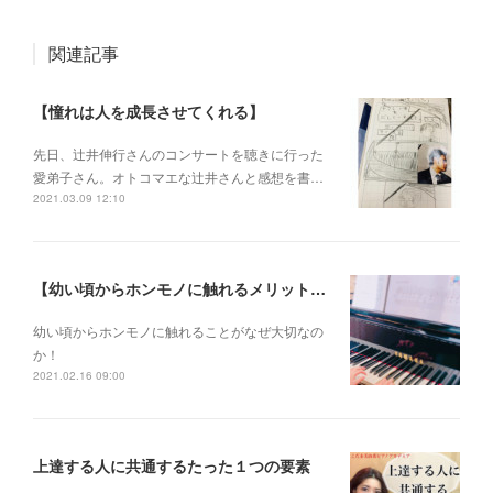
関連記事
【憧れは人を成長させてくれる】
先日、辻井伸行さんのコンサートを 聴きに行った
愛弟子さん。 オトコマエな辻井さんと 感想を書…
2021.03.09 12:10
【幼い頃からホンモノに触れるメリットとは？】
幼い頃からホンモノに 触れることがなぜ大切なの
か！
2021.02.16 09:00
上達する人に共通するたった１つの要素