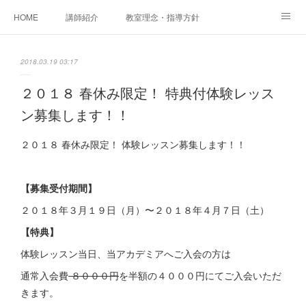
HOME
講師紹介
教室理念・指導方針
アカデミアInstagram
レッスン実績＆レッスン生の声
2018.03.19 03:17
レッスンメニュー
アメブロ
書籍
２０１８ 春休み限定！ 特典付体験レッス
ン募集します！！
ご相談・体験レッスンお申し込み
アクセス
演奏スケジュール
２０１８ 春休み限定！ 体験レッスン募集します！！
【募集受付期間】
２０１８年３月１９日（月）〜２０１８年４月７日（土）
【特典】
体験レッスン当日、当アカデミアへご入会の方は
通常入会費
８０００円
を半額の４０００円にてご入会いただ
きます。