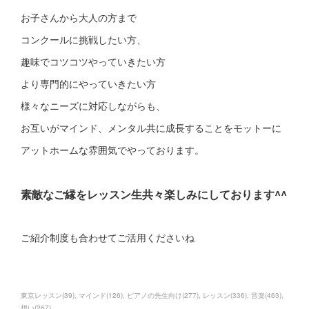
お子さんから大人の方まで
コンクールに挑戦したい方、
趣味でコツコツやっていきたい方
より専門的にやっていきたい方
様々なニーズに対応しながらも、
お互いがマインド、メンタル共に成長することをモットーに
アットホームな雰囲気でやっております。
素敵なご縁をレッスン生共々楽しみにしております^^
ご紹介制度も合わせてご活用くださいね
東京レッスン
(
39
)
マインド
(
126
)
ピアノの先生向け
(
277
)
レッスン
(
336
)
音楽
(
463
)
想い
(
267
)