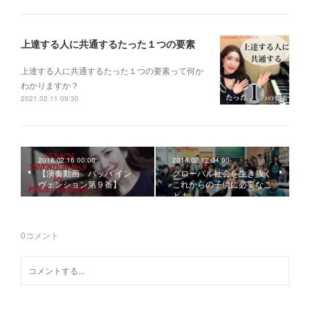
上達する人に共通するたった１つの要素
上達する人に共通するたった１つの要素って何か
わかりますか？
2021.02.11 09:30
2018.02.16 00:00
2018.02.12 04:00
【演奏動画 バッハ イン
グローバル社会を生き抜く
ヴェンション第９番】
これからの子供に必要なこ
と！
0
コメント