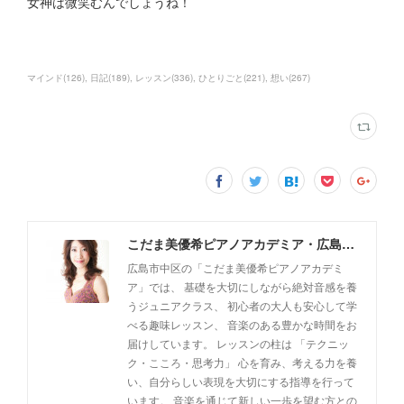
女神は微笑むんでしょうね！
マインド
(
126
)
日記
(
189
)
レッスン
(
336
)
ひとりごと
(
221
)
想い
(
267
)
こだま美優希ピアノアカデミア・広島市中区
広島市中区の「こだま美優希ピアノアカデミ
ア」では、 基礎を大切にしながら絶対音感を養
うジュニアクラス、 初心者の大人も安心して学
べる趣味レッスン、 音楽のある豊かな時間をお
届けしています。 レッスンの柱は 「テクニッ
ク・こころ・思考力」 心を育み、考える力を養
い、自分らしい表現を大切にする指導を行って
います。 音楽を通じて新しい一歩を望む方との