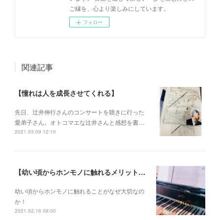
ご縁を、心より楽しみにしています。
フォロー
関連記事
【憧れは人を成長させてくれる】
先日、辻井伸行さんのコンサートを 聴きに行った
愛弟子さん。 オトコマエな辻井さんと 感想を書…
2021.03.09 12:10
【幼い頃からホンモノに触れるメリットとは？】
幼い頃からホンモノに 触れることがなぜ大切なの
か！
2021.02.16 09:00