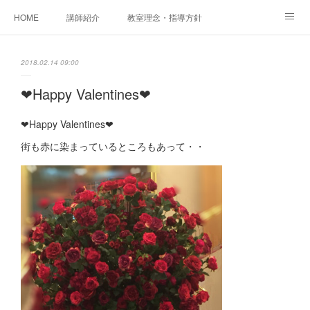
HOME
講師紹介
教室理念・指導方針
アカデミアInstagram
レッスン実績＆レッスン生の声
2018.02.14 09:00
レッスンメニュー
アメブロ
書籍
❤︎Happy Valentines❤︎
ご相談・体験レッスンお申し込み
アクセス
演奏スケジュール
❤︎Happy Valentines❤︎
街も赤に染まっているところもあって・・