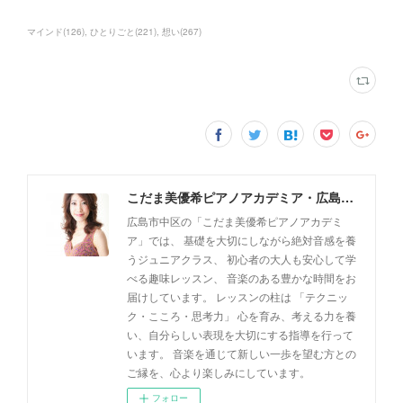
マインド
(
126
)
ひとりごと
(
221
)
想い
(
267
)
こだま美優希ピアノアカデミア・広島市中区
広島市中区の「こだま美優希ピアノアカデミ
ア」では、 基礎を大切にしながら絶対音感を養
うジュニアクラス、 初心者の大人も安心して学
べる趣味レッスン、 音楽のある豊かな時間をお
届けしています。 レッスンの柱は 「テクニッ
ク・こころ・思考力」 心を育み、考える力を養
い、自分らしい表現を大切にする指導を行って
います。 音楽を通じて新しい一歩を望む方との
ご縁を、心より楽しみにしています。
フォロー