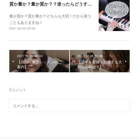
質か量か？量か質か？？迷ったらどうする？？？
量か質か？ 質か量か？ どちらも大切！だから迷う
こともありますね！
2021.02.05 09:30
2017.12.30 05:00
2017.12.26 01:48
【次回 東京レッスンのご
【語学を習得を加速する大
案内】
切な心得は？】
0
コメント