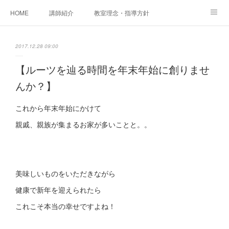
HOME
講師紹介
教室理念・指導方針
アカデミアInstagram
レッスン実績＆レッスン生の声
2017.12.28 09:00
レッスンメニュー
アメブロ
書籍
【ルーツを辿る時間を年末年始に創りませ
んか？】
ご相談・体験レッスンお申し込み
アクセス
演奏スケジュール
これから年末年始にかけて
親戚、親族が集まるお家が多いことと。。
美味しいものをいただきながら
健康で新年を迎えられたら
これこそ本当の幸せですよね！