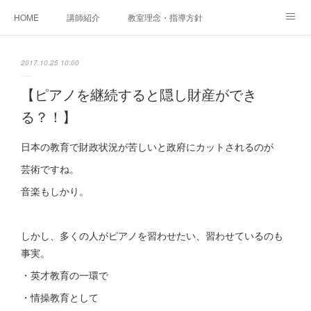
HOME
講師紹介
教室理念・指導方針
アカデミアInstagram
レッスン実績＆レッスン生の声
2017.10.25 10:00
レッスンメニュー
アメブロ
書籍
【ピアノを継続すると隠し財産ができ
る？！】
ご相談・体験レッスンお申し込み
アクセス
演奏スケジュール
日本の教育で財政状況が苦しいと政府にカットされるのが
芸術ですね。
音楽もしかり。
しかし、多くの人がピアノを習わせたい、習わせているのも
事実。
・英才教育の一環で
・情操教育として