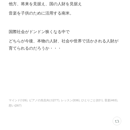
他方、将来を見据え、国の人財を見据え
音楽を子供のために活用する南米。
国際社会がドンドン狭くなる中で
どちらが今後、本物の人財、社会や世界で活かされる人財が
育てられるのだろうか・・・
マインド
(
126
)
ピアノの先生向け
(
277
)
レッスン
(
336
)
ひとりごと
(
221
)
音楽
(
463
)
想い
(
267
)