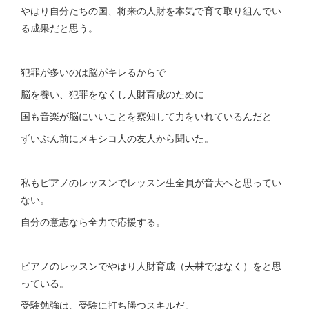
やはり自分たちの国、将来の人財を本気で育て取り組んでい
る成果だと思う。
犯罪が多いのは脳がキレるからで
脳を養い、犯罪をなくし人財育成のために
国も音楽が脳にいいことを察知して力をいれているんだと
ずいぶん前にメキシコ人の友人から聞いた。
私もピアノのレッスンでレッスン生全員が音大へと思ってい
ない。
自分の意志なら全力で応援する。
ピアノのレッスンでやはり人財育成（
人材
ではなく）をと思
っている。
受験勉強は、受験に打ち勝つスキルだ。