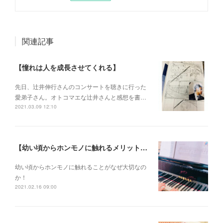
関連記事
【憧れは人を成長させてくれる】
先日、辻井伸行さんのコンサートを 聴きに行った
愛弟子さん。 オトコマエな辻井さんと 感想を書…
2021.03.09 12:10
【幼い頃からホンモノに触れるメリットとは？】
幼い頃からホンモノに 触れることがなぜ大切なの
か！
2021.02.16 09:00