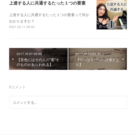
上達する人に共通するたった１つの要素
上達する人に共通するたった１つの要素って何か
わかりますか？
2021.02.11 09:30
2017.10.07 00:00
2017.10.03 23:30
【音色にはその人の"素"そ
【やっぱりバッハは偉大な
のものがあらわれる】
り】
0
コメント