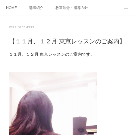
HOME
講師紹介
教室理念・指導方針
アカデミアInstagram
レッスン実績＆レッスン生の声
2017.10.05 03:22
レッスンメニュー
アメブロ
書籍
【１１月、１２月 東京レッスンのご案内】
ご相談・体験レッスンお申し込み
アクセス
演奏スケジュール
１１月、１２月 東京レッスンのご案内です。