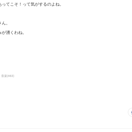
あってこそ！って気がするのよね。
さん。
みが湧くわね。
音楽
(
463
)