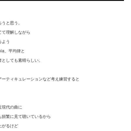
ろうと思う。
てて理解しながら
るよう
fonìa、平均律と
者としても素晴らしい。
アーティキュレーションなど考え練習すると
近現代の曲に
も頻繁に見て聴いているから
上がるけど