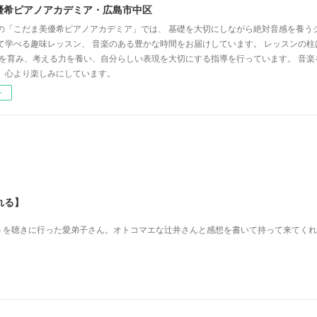
優希ピアノアカデミア・広島市中区
の「こだま美優希ピアノアカデミア」では、 基礎を大切にしながら絶対音感を養う
て学べる趣味レッスン、 音楽のある豊かな時間をお届けしています。 レッスンの柱
心を育み、考える力を養い、自分らしい表現を大切にする指導を行っています。 音
、心より楽しみにしています。
ー
れる】
を 聴きに行った愛弟子さん。 オトコマエな辻井さんと 感想を書いて持って来てく