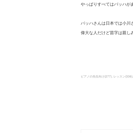
やっぱりすべてはバッハが
バッハさんは日本では小川
偉大な人だけど苗字は親し
ピアノの先生向け
(
277
)
レッスン
(
336
)