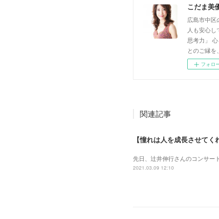
こだま美
広島市中区
人も安心し
思考力」 
とのご縁を
フォロ
関連記事
【憧れは人を成長させてく
先日、辻井伸行さんのコンサート
2021.03.09 12:10