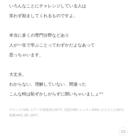
いろんなことにチャレンジしている人は
笑わず励ましてくれるものですよ。
本当に多くの専門分野などあり
人が一生で学ぶことってわずかだよなあって
思っちゃいます。
大丈夫。
わからない、理解していない、間違った
こんな時は恥ずかしがらずに聞いちゃいましょ^^
マインド
(
126
)
ピアノの先生向け
(
277
)
日記
(
189
)
レッスン
(
336
)
ひとりごと
(
221
)
音楽
(
463
)
想い
(
267
)