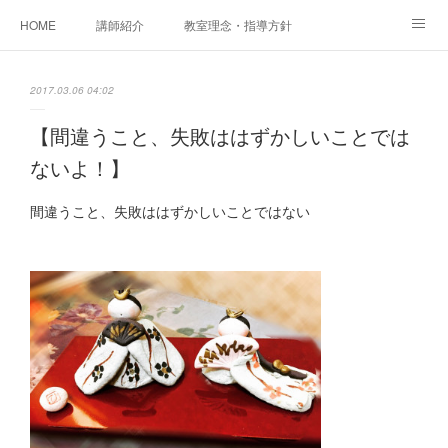
HOME
講師紹介
教室理念・指導方針
アカデミアInstagram
レッスン実績＆レッスン生の声
2017.03.06 04:02
レッスンメニュー
アメブロ
書籍
【間違うこと、失敗ははずかしいことでは
ないよ！】
ご相談・体験レッスンお申し込み
アクセス
演奏スケジュール
間違うこと、失敗ははずかしいことではない