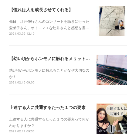
【憧れは人を成長させてくれる】
先日、辻井伸行さんのコンサートを 聴きに行った
愛弟子さん。 オトコマエな辻井さんと 感想を書…
2021.03.09 12:10
【幼い頃からホンモノに触れるメリットとは？】
幼い頃からホンモノに 触れることがなぜ大切なの
か！
2021.02.16 09:00
上達する人に共通するたった１つの要素
上達する人に共通するたった１つの要素って何か
わかりますか？
2021.02.11 09:30