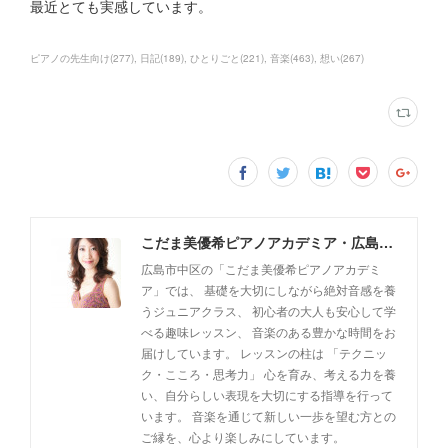
最近とても実感しています。
ピアノの先生向け
(
277
)
日記
(
189
)
ひとりごと
(
221
)
音楽
(
463
)
想い
(
267
)
こだま美優希ピアノアカデミア・広島市中区
広島市中区の「こだま美優希ピアノアカデミ
ア」では、 基礎を大切にしながら絶対音感を養
うジュニアクラス、 初心者の大人も安心して学
べる趣味レッスン、 音楽のある豊かな時間をお
届けしています。 レッスンの柱は 「テクニッ
ク・こころ・思考力」 心を育み、考える力を養
い、自分らしい表現を大切にする指導を行って
います。 音楽を通じて新しい一歩を望む方との
ご縁を、心より楽しみにしています。