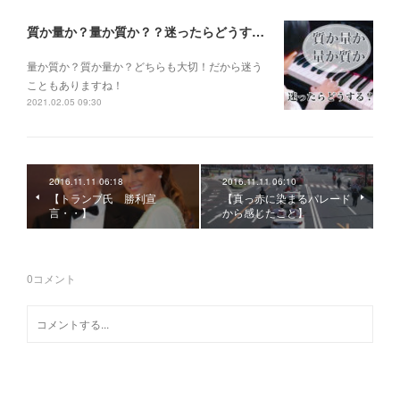
質か量か？量か質か？？迷ったらどうする？？？
量か質か？ 質か量か？ どちらも大切！だから迷う
こともありますね！
2021.02.05 09:30
2016.11.11 06:18
2016.11.11 06:10
【トランプ氏 勝利宣
【真っ赤に染まるパレード
言・・】
から感じたこと】
0
コメント