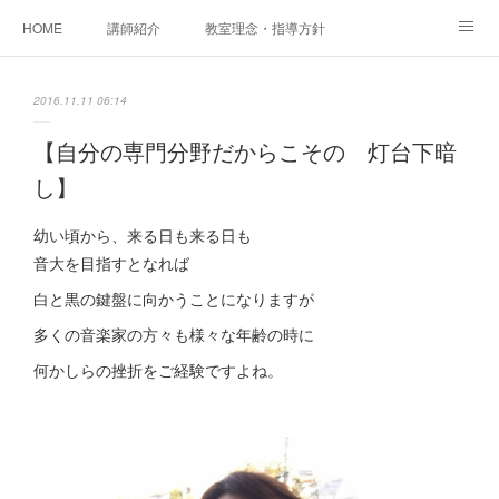
HOME
講師紹介
教室理念・指導方針
アカデミアInstagram
レッスン実績＆レッスン生の声
2016.11.11 06:14
レッスンメニュー
アメブロ
書籍
【自分の専門分野だからこその 灯台下暗
し】
ご相談・体験レッスンお申し込み
アクセス
演奏スケジュール
幼い頃から、来る日も来る日も
音大を目指すとなれば
白と黒の鍵盤に向かうことになりますが
多くの音楽家の方々も様々な年齢の時に
何かしらの挫折をご経験ですよね。