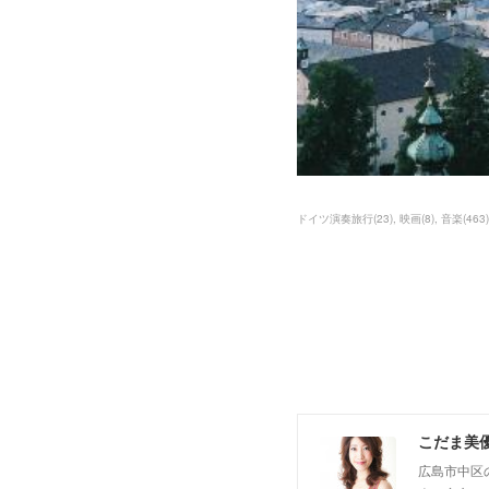
ドイツ演奏旅行
(
23
)
映画
(
8
)
音楽
(
463
)
こだま美
広島市中区