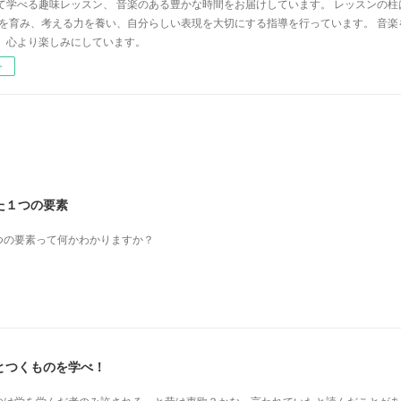
て学べる趣味レッスン、 音楽のある豊かな時間をお届けしています。 レッスンの柱
心を育み、考える力を養い、自分らしい表現を大切にする指導を行っています。 音
、心より楽しみにしています。
ー
た１つの要素
つの要素って何かわかりますか？
とつくものを学べ！
のは学を学んだ者のみ許される」と昔は東欧？かな、言われていたと読んだことがあ