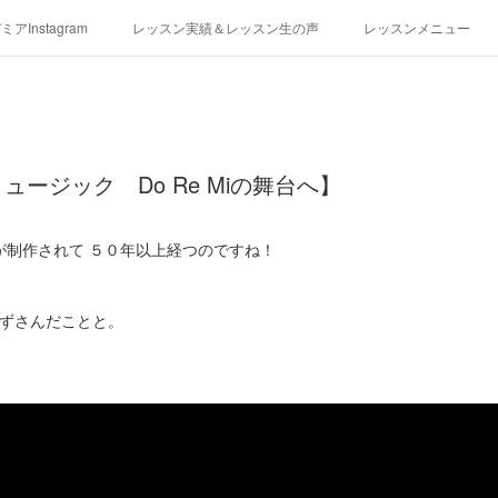
アInstagram
レッスン実績＆レッスン生の声
レッスンメニュー
アクセス
演奏スケジュール
ージック Do Re Miの舞台へ】
が制作されて ５０年以上経つのですね！
が口ずさんだことと。