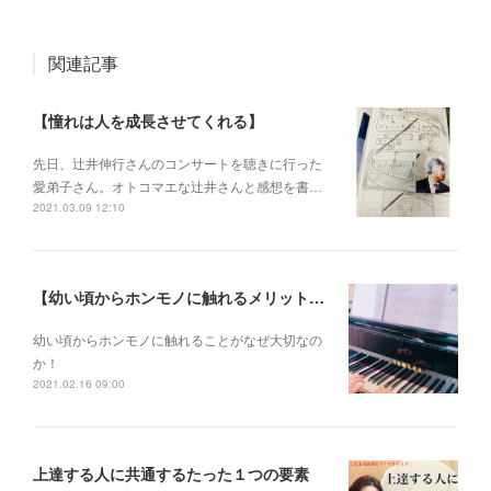
関連記事
【憧れは人を成長させてくれる】
先日、辻井伸行さんのコンサートを 聴きに行った
愛弟子さん。 オトコマエな辻井さんと 感想を書…
2021.03.09 12:10
【幼い頃からホンモノに触れるメリットとは？】
幼い頃からホンモノに 触れることがなぜ大切なの
か！
2021.02.16 09:00
上達する人に共通するたった１つの要素