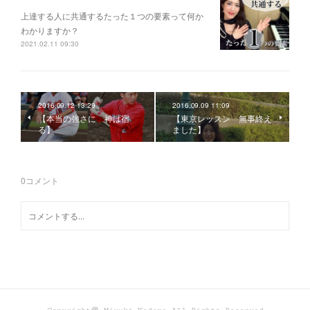
上達する人に共通するたった１つの要素って何か
わかりますか？
2021.02.11 09:30
2016.09.12 13:29
2016.09.09 11:09
【本当の強さに 神は宿
【東京レッスン 無事終え
る】
ました】
0
コメント