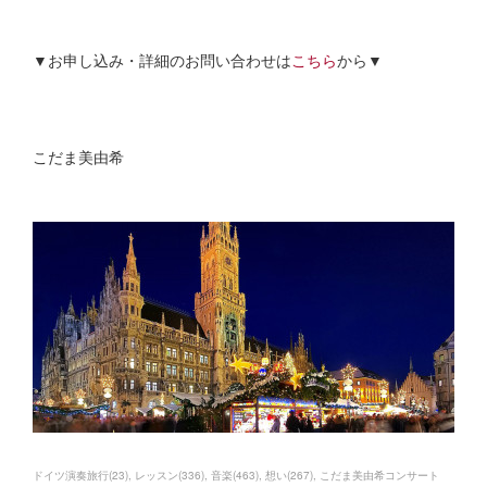
▼お申し込み・詳細のお問い合わせは
こちら
から▼
こだま美由希
ドイツ演奏旅行
(
23
)
レッスン
(
336
)
音楽
(
463
)
想い
(
267
)
こだま美由希コンサート