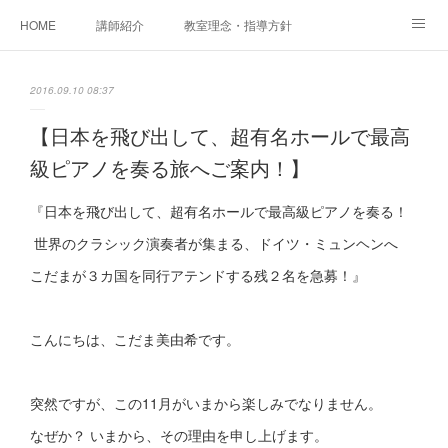
HOME
講師紹介
教室理念・指導方針
アカデミアInstagram
レッスン実績＆レッスン生の声
2016.09.10 08:37
レッスンメニュー
アメブロ
書籍
【日本を飛び出して、超有名ホールで最高
級ピアノを奏る旅へご案内！】
ご相談・体験レッスンお申し込み
アクセス
演奏スケジュール
『日本を飛び出して、超有名ホールで最高級ピアノを奏る！
世界のクラシック演奏者が集まる、ドイツ・ミュンヘンへ
こだまが３カ国を同行アテンドする残２名を急募！』
こんにちは、こだま美由希です。
突然ですが、この11月がいまから楽しみでなりません。
なぜか？ いまから、その理由を申し上げます。