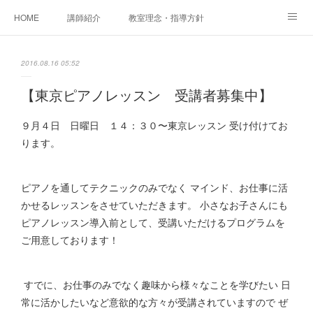
HOME
講師紹介
教室理念・指導方針
アカデミアInstagram
レッスン実績＆レッスン生の声
2016.08.16 05:52
レッスンメニュー
アメブロ
書籍
【東京ピアノレッスン 受講者募集中】
ご相談・体験レッスンお申し込み
アクセス
演奏スケジュール
９月４日 日曜日 １４：３０〜東京レッスン 受け付けてお
ります。
ピアノを通してテクニックのみでなく マインド、お仕事に活
かせるレッスンをさせていただきます。 小さなお子さんにも
ピアノレッスン導入前として、受講いただけるプログラムを
ご用意しております！
すでに、お仕事のみでなく趣味から様々なことを学びたい 日
常に活かしたいなど意欲的な方々が受講されていますので ぜ