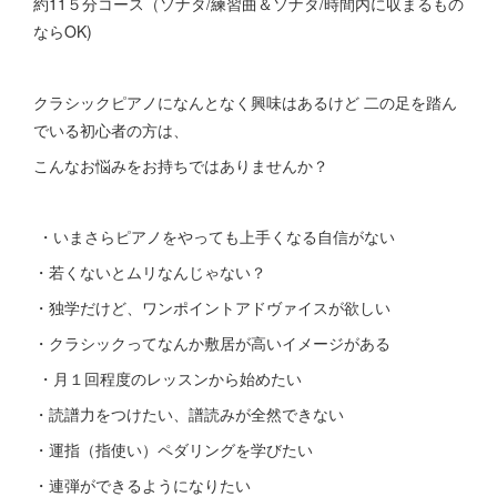
約11５分コース（ソナタ/練習曲＆ソナタ/時間内に収まるもの
ならOK)
クラシックピアノになんとなく興味はあるけど 二の足を踏ん
でいる初心者の方は、
こんなお悩みをお持ちではありませんか？
・いまさらピアノをやっても上手くなる自信がない
・若くないとムリなんじゃない？
・独学だけど、ワンポイントアドヴァイスが欲しい
・クラシックってなんか敷居が高いイメージがある
・月１回程度のレッスンから始めたい
・読譜力をつけたい、譜読みが全然できない
・運指（指使い）ペダリングを学びたい
・連弾ができるようになりたい