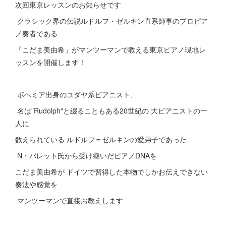
次回東京レッスンのお知らせです
クラシック界の伝説ルドルフ・ゼルキン直系師事のプロピア
ノ奏者である
「こだま美由希」がマンツーマンで教える東京ピアノ現地レ
ッスンを開催します！
ボヘミア出身のユダヤ系ピアニスト、
名は”Rudolph"と綴ることもある20世紀の 大ピアニストの一
人に
数えられている ルドルフ＝ゼルキンの愛弟子であった
N・バレット氏から受け継いだピアノDNAを
こだま美由希が ドイツで習得した本物でしかお伝えできない
奏法や感覚を
マンツーマンで直接お教えします