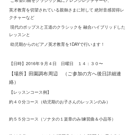
ご希望の曲をクラシック風にアレンジレクチャーや、
英才教育を切望されている親御さまに対して 絶対音感習得レ
クチャーなど
現代のポップスと王道のクラシックを 融合ハイブリッドした
レッスンと
幼児期からのピアノ英才教育を1DAYで行います！
【日時】2016年９月４日 日曜日 １４：３０〜
【場所】田園調布周辺 （ご参加の方へ後日詳細連
絡）
【レッスンコース例】
約４０分コース（幼児期のお子さんのレッスンのみ）
約５５分コース（ソナタの１楽章のみ/練習曲＆小品等）