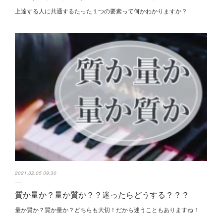
上達する人に共通するたった１つの要素って何かわかりますか？
2021.02.05 09:30
質か量か？量か質か？？迷ったらどうする？？？
量か質か？ 質か量か？ どちらも大切！だから迷うこともありますね！