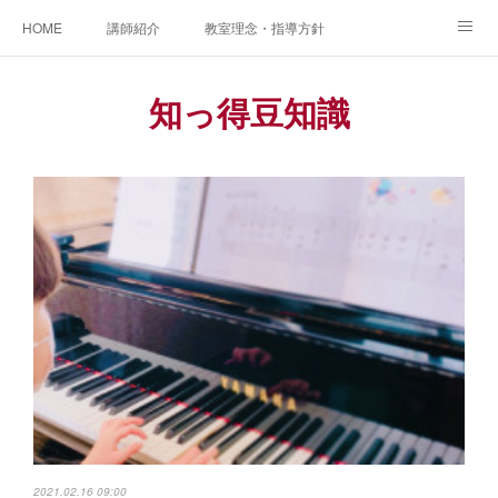
HOME
講師紹介
教室理念・指導方針
アカデミアInstagram
レッスン実績＆レッスン生の声
知っ得豆知識
レッスンメニュー
アメブロ
書籍
ご相談・体験レッスンお申し込み
アクセス
演奏スケジュール
2021.02.16 09:00