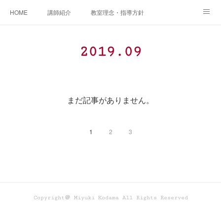
HOME
講師紹介
教室理念・指導方針
アカデミアInstagram
レッスン実績＆レッスン生の声
2019
.
09
レッスンメニュー
アメブロ
書籍
ご相談・体験レッスンお申し込み
アクセス
演奏スケジュール
まだ記事がありません。
1
2
3
Copyright＠ Miyuki Kodama All Rights Reserved