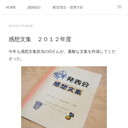
HOME
講師紹介
教室理念・指導方針
アカデミアInstagram
レッスン実績＆レッスン生の声
2013.01.27 22:38
レッスンメニュー
アメブロ
書籍
感想文集 ２０１２年度
ご相談・体験レッスンお申し込み
アクセス
演奏スケジュール
今年も感想文集担当のOさんが、素敵な文集を作成してくだ
さった。