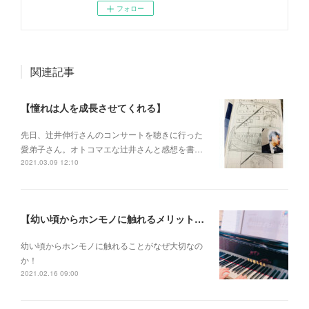
フォロー
関連記事
【憧れは人を成長させてくれる】
先日、辻井伸行さんのコンサートを 聴きに行った
愛弟子さん。 オトコマエな辻井さんと 感想を書…
2021.03.09 12:10
【幼い頃からホンモノに触れるメリットとは？】
幼い頃からホンモノに 触れることがなぜ大切なの
か！
2021.02.16 09:00