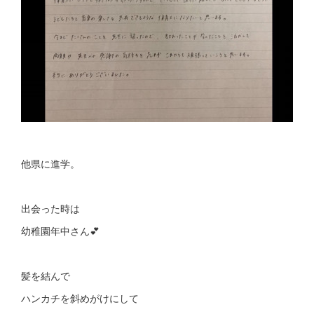
他県に進学。
出会った時は
幼稚園年中さん💕
髪を結んで
ハンカチを斜めがけにして