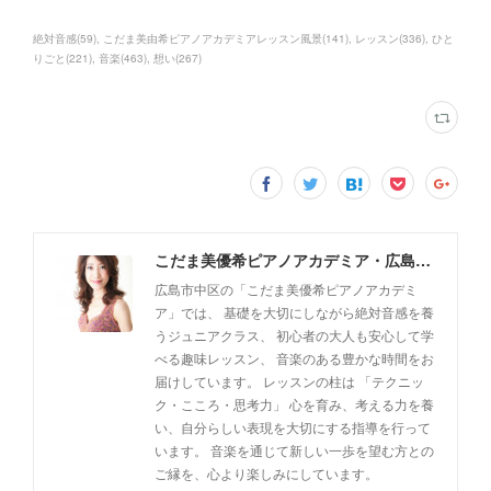
絶対音感
(
59
)
こだま美由希ピアノアカデミアレッスン風景
(
141
)
レッスン
(
336
)
ひと
りごと
(
221
)
音楽
(
463
)
想い
(
267
)
こだま美優希ピアノアカデミア・広島市中区
広島市中区の「こだま美優希ピアノアカデミ
ア」では、 基礎を大切にしながら絶対音感を養
うジュニアクラス、 初心者の大人も安心して学
べる趣味レッスン、 音楽のある豊かな時間をお
届けしています。 レッスンの柱は 「テクニッ
ク・こころ・思考力」 心を育み、考える力を養
い、自分らしい表現を大切にする指導を行って
います。 音楽を通じて新しい一歩を望む方との
ご縁を、心より楽しみにしています。