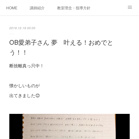
HOME
講師紹介
教室理念・指導方針
アカデミアInstagram
レッスン実績＆レッスン生の声
2019.12.19 00:00
レッスンメニュー
アメブロ
書籍
OB愛弟子さん 夢 叶える！おめでと
う！！
ご相談・体験レッスンお申し込み
アクセス
演奏スケジュール
断捨離真っ只中！
懐かしいものが
出てきました😊