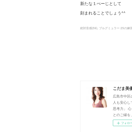
新たな１ぺーじとして
刻まれることでしょう^^
絶対音感
(
59
)
ブルグミュラー 25の練
こだま美
広島市中区
人も安心し
思考力」 
とのご縁を
フォロ