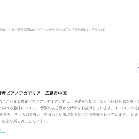
習曲
(
14
)
知っ得豆知識
(
29
)
ピアノの先生向け
(
277
)
演奏動画
(
43
)
演奏
(
116
)
優希ピアノアカデミア・広島市中区
の「こだま美優希ピアノアカデミア」では、 基礎を大切にしながら絶対音感を養う
て学べる趣味レッスン、 音楽のある豊かな時間をお届けしています。 レッスンの柱
心を育み、考える力を養い、自分らしい表現を大切にする指導を行っています。 音
、心より楽しみにしています。
ー