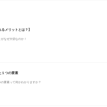
れるメリットとは？】
とがなぜ大切なのか！
た１つの要素
つの要素って何かわかりますか？