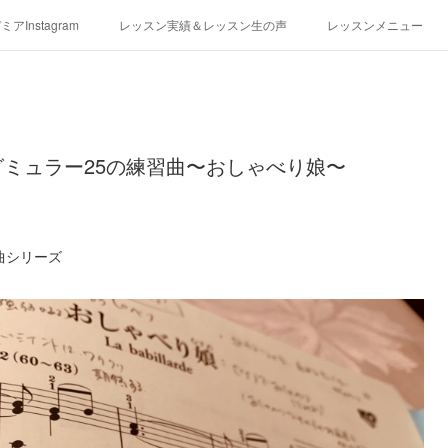
アInstagram
レッスン実績＆レッスン生の声
レッスンメニュー
アクセス
演奏スケジュール
ミュラー25の練習曲〜おしゃべり娘〜
曲シリーズ