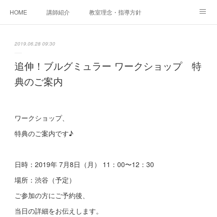
HOME
講師紹介
教室理念・指導方針
アカデミアInstagram
レッスン実績＆レッスン生の声
2019.06.28 09:30
レッスンメニュー
アメブロ
書籍
追伸！ブルグミュラー ワークショップ 特
典のご案内
ご相談・体験レッスンお申し込み
アクセス
演奏スケジュール
ワークショップ、
特典のご案内です♪
日時：2019年 7月8日（月） 11：00〜12：30
場所：渋谷（予定）
ご参加の方にご予約後、
当日の詳細をお伝えします。