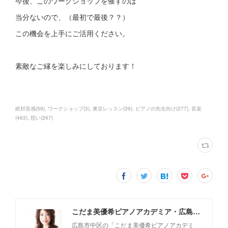
今後、このワークショップを催すのは
当分ないので、（最初で最後？？）
この機会を上手にご活用ください。
素敵なご縁を楽しみにしております！
絶対音感
(
59
)
ワークショップ
(
3
)
東京レッスン
(
39
)
ピアノの先生向け
(
277
)
音楽
(
463
)
想い
(
267
)
こだま美優希ピアノアカデミア・広島市中区
広島市中区の「こだま美優希ピアノアカデミ