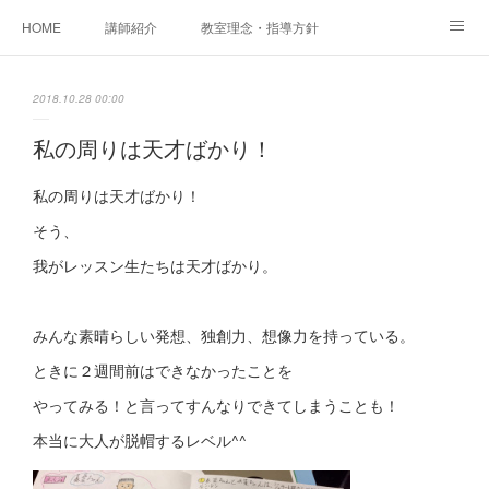
HOME
講師紹介
教室理念・指導方針
アカデミアInstagram
レッスン実績＆レッスン生の声
2018.10.28 00:00
レッスンメニュー
アメブロ
書籍
私の周りは天才ばかり！
ご相談・体験レッスンお申し込み
アクセス
演奏スケジュール
私の周りは天才ばかり！
そう、
我がレッスン生たちは天才ばかり。
みんな素晴らしい発想、独創力、想像力を持っている。
ときに２週間前はできなかったことを
やってみる！と言ってすんなりできてしまうことも！
本当に大人が脱帽するレベル^^