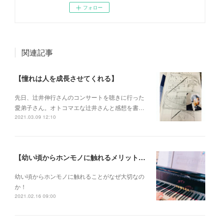
フォロー
関連記事
【憧れは人を成長させてくれる】
先日、辻井伸行さんのコンサートを 聴きに行った
愛弟子さん。 オトコマエな辻井さんと 感想を書…
2021.03.09 12:10
【幼い頃からホンモノに触れるメリットとは？】
幼い頃からホンモノに 触れることがなぜ大切なの
か！
2021.02.16 09:00