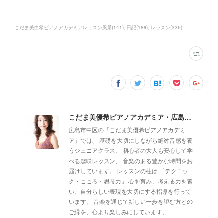
こだま美由希ピアノアカデミアレッスン風景
(
141
)
日記
(
189
)
レッスン
(
336
)
こだま美優希ピアノアカデミア・広島市中区
広島市中区の「こだま美優希ピアノアカデミ
ア」では、 基礎を大切にしながら絶対音感を養
うジュニアクラス、 初心者の大人も安心して学
べる趣味レッスン、 音楽のある豊かな時間をお
届けしています。 レッスンの柱は 「テクニッ
ク・こころ・思考力」 心を育み、考える力を養
い、自分らしい表現を大切にする指導を行って
います。 音楽を通じて新しい一歩を望む方との
ご縁を、心より楽しみにしています。