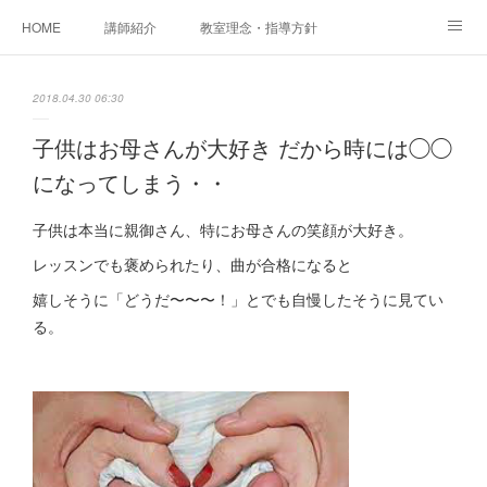
HOME
講師紹介
教室理念・指導方針
アカデミアInstagram
レッスン実績＆レッスン生の声
2018.04.30 06:30
レッスンメニュー
アメブロ
書籍
子供はお母さんが大好き だから時には◯◯
になってしまう・・
ご相談・体験レッスンお申し込み
アクセス
演奏スケジュール
子供は本当に親御さん、特にお母さんの笑顔が大好き。
レッスンでも褒められたり、曲が合格になると
嬉しそうに「どうだ〜〜〜！」とでも自慢したそうに見てい
る。