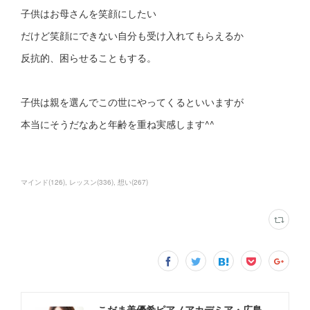
子供はお母さんを笑顔にしたい
だけど笑顔にできない自分も受け入れてもらえるか
反抗的、困らせることもする。
子供は親を選んでこの世にやってくるといいますが
本当にそうだなあと年齢を重ね実感します^^
マインド
(
126
)
レッスン
(
336
)
想い
(
267
)
こだま美優希ピアノアカデミア・広島市中区