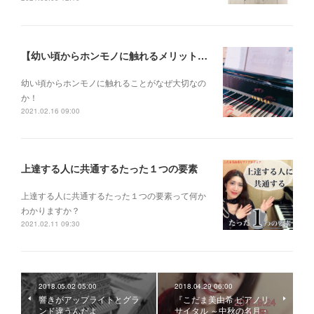
【幼い頃からホンモノに触れるメリットとは？】
幼い頃からホンモノに 触れることがなぜ大切なの
か！
2021.02.16 09:00
上達する人に共通するたった１つの要素
上達する人に共通するたった１つの要素って何か
わかりますか？
2021.02.11 09:30
2018.05.02 05:00
2018.04.29 06:00
響きがアップライトとグラ
『こだま美由希 ピアノリ
ンド違うんだよ
サイタル ～中秋の名月・