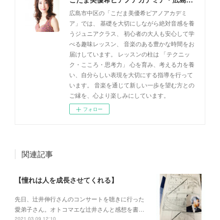
広島市中区の「こだま美優希ピアノアカデミ
ア」では、 基礎を大切にしながら絶対音感を養
うジュニアクラス、 初心者の大人も安心して学
べる趣味レッスン、 音楽のある豊かな時間をお
届けしています。 レッスンの柱は 「テクニッ
ク・こころ・思考力」 心を育み、考える力を養
い、自分らしい表現を大切にする指導を行って
います。 音楽を通じて新しい一歩を望む方との
ご縁を、心より楽しみにしています。
フォロー
関連記事
【憧れは人を成長させてくれる】
先日、辻井伸行さんのコンサートを 聴きに行った
愛弟子さん。 オトコマエな辻井さんと 感想を書…
2021.03.09 12:10