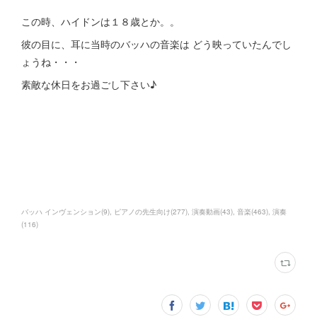
この時、ハイドンは１８歳とか。。
彼の目に、耳に当時のバッハの音楽は どう映っていたんでし
ょうね・・・
素敵な休日をお過ごし下さい♪
バッハ インヴェンション
(
9
)
ピアノの先生向け
(
277
)
演奏動画
(
43
)
音楽
(
463
)
演奏
(
116
)