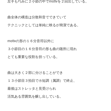
左手も巧みに２小節の中でmotivを２回出している。
曲全体の構造は分散和音でできていて
テクニックとしては単純に映るが簡潔である。
motivの形の１６分音符以外に
３小節目の１６分音符の形も曲の随所に現れ
とても重要な役割を担っている。
曲は大きく２部に分けることができ
１３小節目３拍目でホ短調（属調）で終止、
最後はストレッタと見受けられ
活気ある雰囲気を醸し出している。