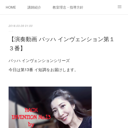
HOME
講師紹介
教室理念・指導方針
アカデミアInstagram
レッスン実績＆レッスン生の声
2018.03.09 01:00
レッスンメニュー
アメブロ
書籍
【演奏動画 バッハ インヴェンション第１
３番】
ご相談・体験レッスンお申し込み
アクセス
演奏スケジュール
バッハ インヴェンションシリーズ
今日は第13番 イ短調をお届けします。