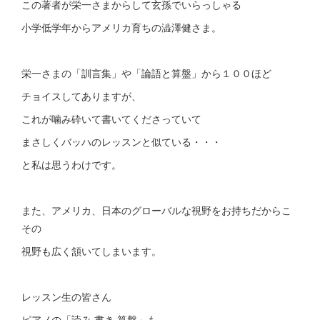
この著者が栄一さまからして玄孫でいらっしゃる
小学低学年からアメリカ育ちの澁澤健さま。
栄一さまの「訓言集」や「論語と算盤」から１００ほど
チョイスしてありますが、
これが噛み砕いて書いてくださっていて
まさしくバッハのレッスンと似ている・・・
と私は思うわけです。
また、アメリカ、日本のグローバルな視野をお持ちだからこ
その
視野も広く頷いてしまいます。
レッスン生の皆さん
ピアノの「読み 書き 算盤」も