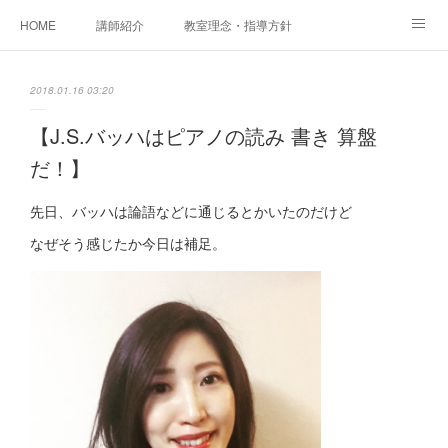
HOME
講師紹介
教室理念・指導方針
アカデミアInstagram
レッスン実績＆レッスン生の声
2018.01.16 03:20
レッスンメニュー
アメブロ
書籍
【J.S.バッハはピアノの読み 書き 算盤
だ！】
ご相談・体験レッスンお申し込み
アクセス
演奏スケジュール
先日、バッハは論語などに通じるとかいたのだけど
なぜそう感じたか今日は補足。