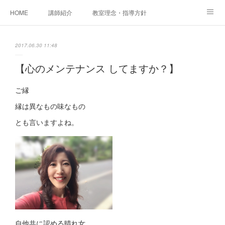
HOME
講師紹介
教室理念・指導方針
アカデミアInstagram
レッスン実績＆レッスン生の声
2017.06.30 11:48
レッスンメニュー
アメブロ
書籍
【心のメンテナンス してますか？】
ご相談・体験レッスンお申し込み
アクセス
演奏スケジュール
ご縁
縁は異なもの味なもの
とも言いますよね。
自他共に認める晴れ女。