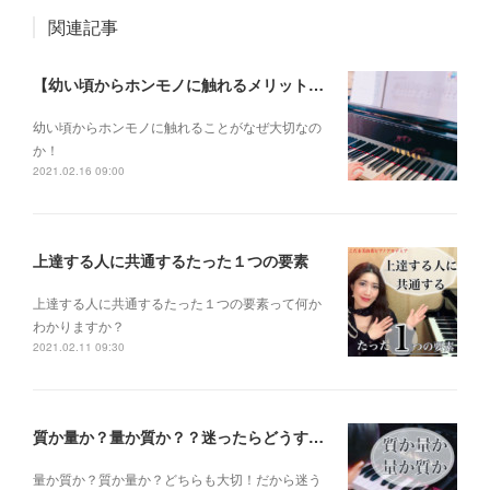
関連記事
【幼い頃からホンモノに触れるメリットとは？】
幼い頃からホンモノに 触れることがなぜ大切なの
か！
2021.02.16 09:00
上達する人に共通するたった１つの要素
上達する人に共通するたった１つの要素って何か
わかりますか？
2021.02.11 09:30
質か量か？量か質か？？迷ったらどうする？？？
量か質か？ 質か量か？ どちらも大切！だから迷う