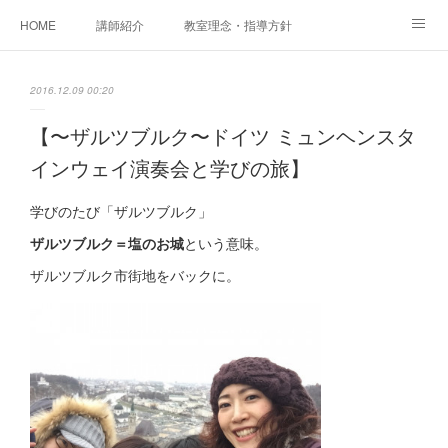
HOME
講師紹介
教室理念・指導方針
アカデミアInstagram
レッスン実績＆レッスン生の声
2016.12.09 00:20
レッスンメニュー
アメブロ
書籍
【〜ザルツブルク〜ドイツ ミュンヘンスタ
インウェイ演奏会と学びの旅】
ご相談・体験レッスンお申し込み
アクセス
演奏スケジュール
学びのたび「ザルツブルク」
ザルツブルク＝塩のお城
という意味。
ザルツブルク市街地をバックに。