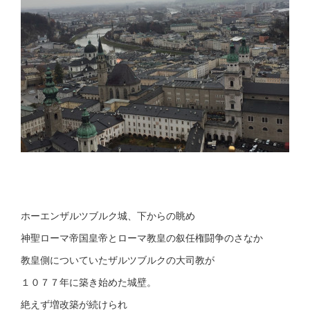
ホーエンザルツブルク城、下からの眺め
神聖ローマ帝国皇帝とローマ教皇の叙任権闘争のさなか
教皇側についていたザルツブルクの大司教が
１０７７年に築き始めた城壁。
絶えず増改築が続けられ