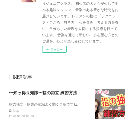
うジュニアクラス、 初心者の大人も安心して学
べる趣味レッスン、 音楽のある豊かな時間をお
届けしています。 レッスンの柱は 「テクニッ
ク・こころ・思考力」 心を育み、考える力を養
い、自分らしい表現を大切にする指導を行って
います。 音楽を通じて新しい一歩を望む方との
ご縁を、心より楽しみにしています。
フォロー
関連記事
〜知っ得豆知識〜指の独立 練習方法
指の独立、指先の意識よく聞く言葉ですね。
&nbsp;
2020.08.08 00:00