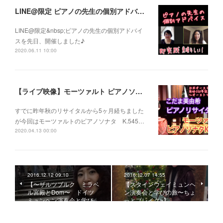
LINE@限定 ピアノの先生の個別アドバイス開催しました
LINE@限定&nbsp;ピアノの先生の個別アドバイ
スを先日、開催しました♪
2020.06.11 10:00
【ライブ映像】モーツァルト ピアノソナタ K.545 こだま美由希ピアノリサイタルより
すでに昨年秋のリサイタルから5ヶ月経ちました
が今回はモーツァルトのピアノソナタ K.545…
2020.04.13 00:00
2016.12.12 09:10
2016.12.07 14:55
【〜ザルツブルク ミラベ
【スタインウェイミュンヘ
ル宮殿とDom〜 ドイツ
ン演奏会と学びの旅〜ちょ
ミュンヘン演奏会と学び…
っとブレイク~】