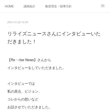
HOME
講師紹介
教室理念・指導方針
アカデミアInstagram
レッスン実績＆レッスン生の声
2021.01.22 10:30
レッスンメニュー
アメブロ
書籍
リライズニュースさんにインタビューいた
だきました！
ご相談・体験レッスンお申し込み
アクセス
演奏スケジュール
【Re・rise News】さんから
インタビューをしていただきました。
インタビューでは
私の原点、ビジョン、
コレからの想いなど
お話させていただきました。