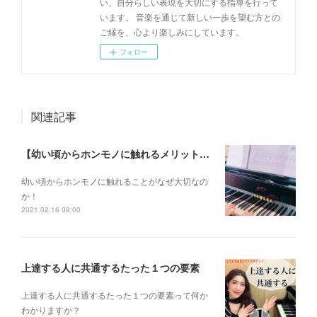
い、自分らしい表現を大切にする指導を行って
います。 音楽を通じて新しい一歩を望む方との
ご縁を、心より楽しみにしています。
フォロー
関連記事
【幼い頃からホンモノに触れるメリットとは？】
幼い頃からホンモノに 触れることがなぜ大切なの
か！
2021.02.16 09:00
上達する人に共通するたった１つの要素
上達する人に共通するたった１つの要素って何か
わかりますか？