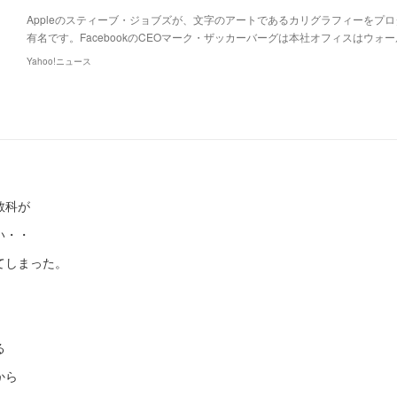
Appleのスティーブ・ジョブズが、文字のアートであるカリグラフィーをプ
有名です。FacebookのCEOマーク・ザッカーバーグは本社オフィスはウォ
Yahoo!ニュース
教科が
い・・
てしまった。
る
から