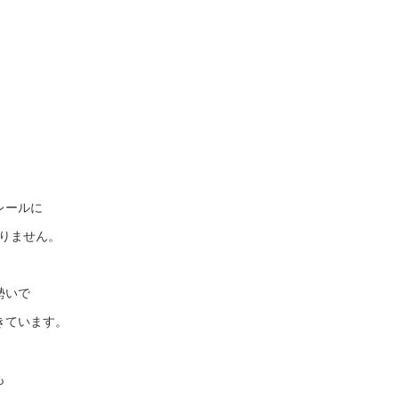
レールに
なりません。
勢いで
きています。
も