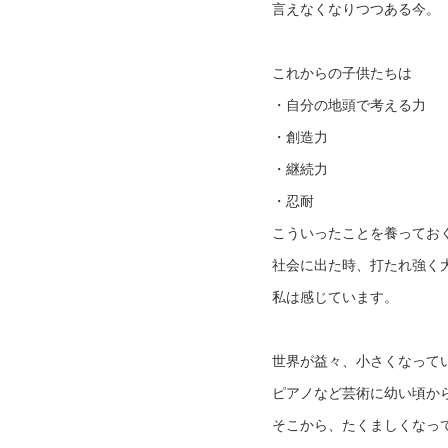
言えなくなりつつある今。
これからの子供たちは
・自分の地頭で考える力
・創造力
・継続力
・忍耐
こういったことを養ってお
社会に出た時、打たれ強く
私は感じています。
世界が益々、小さくなって
ピアノなど芸術に幼い頃か
そこから、たくましくなっ