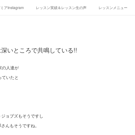
アInstagram
レッスン実績＆レッスン生の声
レッスンメニュー
アクセス
演奏スケジュール
深いところで共鳴している!!
家の人達が
っていたと
ブ＝ジョブズもそうですし
澤さんもそうですね。