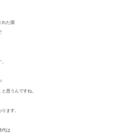
まれた国
で
す。
が
くと思うんですね。
わります。
時代は