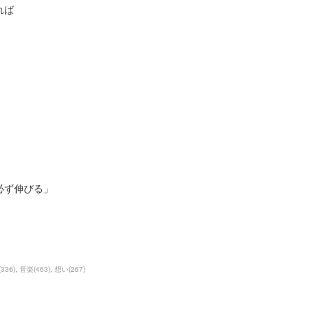
れば
必ず伸びる」
(
336
)
音楽
(
463
)
想い
(
267
)