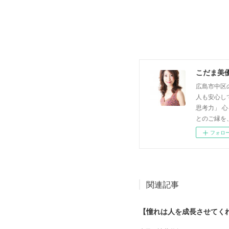
こだま美
広島市中区
人も安心し
思考力」 
とのご縁を
フォロ
関連記事
【憧れは人を成長させてく