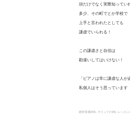
頭だけでなく実際知ってい
多少、その町でとか学校で
上手と言われたとしても
謙虚でいられる！
この謙虚さと自信は
勘違いしてはいけない！
「ピアノは常に謙虚な人が
私個人はそう思っています
絶対音感
(
59
)
マインド
(
126
)
レッスン