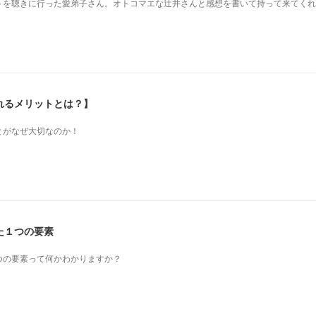
を 聴きに行った愛弟子さん。 オトコマエな辻井さんと 感想を書いて持って来てく
れるメリットとは？】
とがなぜ大切なのか！
た１つの要素
つの要素って何かわかりますか？