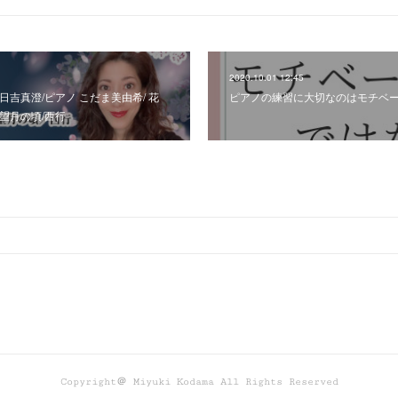
2020.10.01 12:45
日吉真澄/ピアノ こだま美由希/ 花
ピアノの練習に大切なのはモチベ
望月の頃/西行
Copyright＠ Miyuki Kodama All Rights Reserved