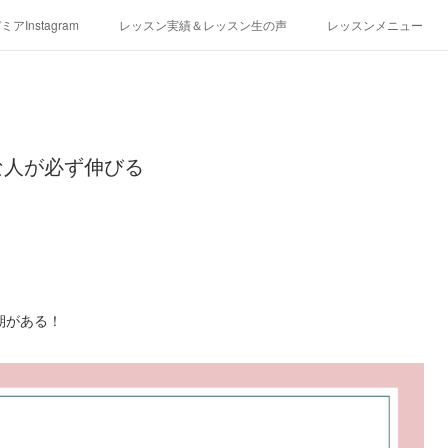
アInstagram
レッスン実績＆レッスン生の声
レッスンメニュー
アクセス
演奏スケジュール
な人が必ず伸びる
期がある！