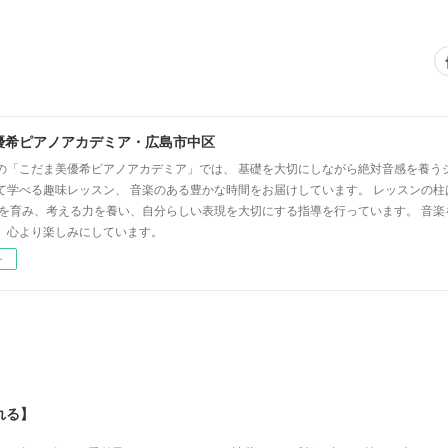
優希ピアノアカデミア・広島市中区
の「こだま美優希ピアノアカデミア」では、 基礎を大切にしながら絶対音感を養う
て学べる趣味レッスン、 音楽のある豊かな時間をお届けしています。 レッスンの柱
心を育み、考える力を養い、自分らしい表現を大切にする指導を行っています。 音
、心より楽しみにしています。
ー
れる】