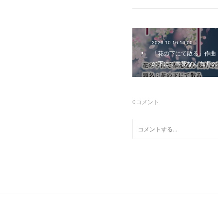
2020.10.16 10:00
「花の下にて散る」作曲 
の下にて春死なん 如月の
0
コメント