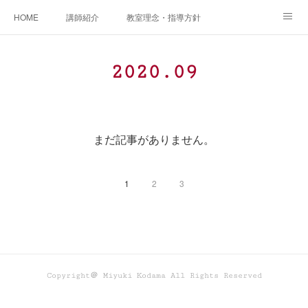
HOME
講師紹介
教室理念・指導方針
アカデミアInstagram
レッスン実績＆レッスン生の声
2020
.
09
レッスンメニュー
アメブロ
書籍
ご相談・体験レッスンお申し込み
アクセス
演奏スケジュール
まだ記事がありません。
1
2
3
Copyright＠ Miyuki Kodama All Rights Reserved