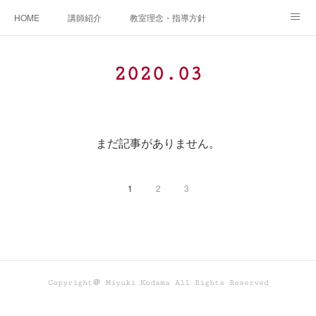
HOME
講師紹介
教室理念・指導方針
アカデミアInstagram
レッスン実績＆レッスン生の声
2020
.
03
レッスンメニュー
アメブロ
書籍
ご相談・体験レッスンお申し込み
アクセス
演奏スケジュール
まだ記事がありません。
1
2
3
Copyright＠ Miyuki Kodama All Rights Reserved