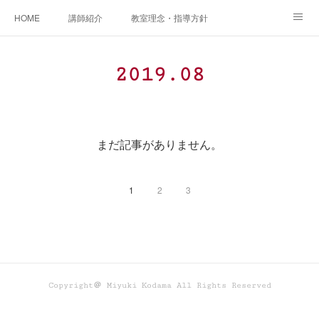
HOME
講師紹介
教室理念・指導方針
アカデミアInstagram
レッスン実績＆レッスン生の声
2019
.
08
レッスンメニュー
アメブロ
書籍
ご相談・体験レッスンお申し込み
アクセス
演奏スケジュール
まだ記事がありません。
1
2
3
Copyright＠ Miyuki Kodama All Rights Reserved