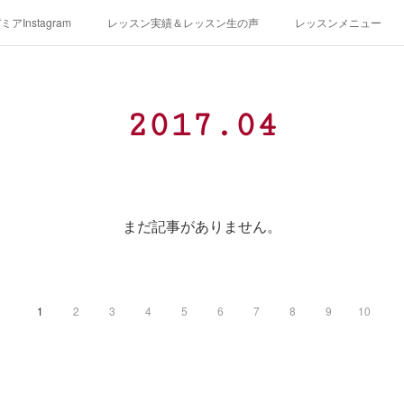
アInstagram
レッスン実績＆レッスン生の声
レッスンメニュー
アクセス
演奏スケジュール
2017
.
04
まだ記事がありません。
1
2
3
4
5
6
7
8
9
10