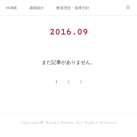
HOME
講師紹介
教室理念・指導方針
アカデミアInstagram
レッスン実績＆レッスン生の声
2016
.
09
レッスンメニュー
アメブロ
書籍
ご相談・体験レッスンお申し込み
アクセス
演奏スケジュール
まだ記事がありません。
1
2
3
Copyright＠ Miyuki Kodama All Rights Reserved