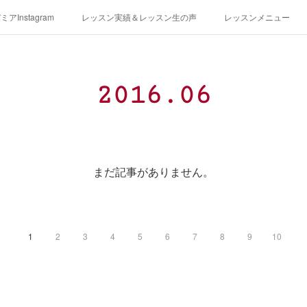
アInstagram
レッスン実績＆レッスン生の声
レッスンメニュー
アクセス
演奏スケジュール
2016
.
06
まだ記事がありません。
1
2
3
4
5
6
7
8
9
10