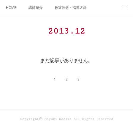
HOME
講師紹介
教室理念・指導方針
アカデミアInstagram
レッスン実績＆レッスン生の声
2013
.
12
レッスンメニュー
アメブロ
書籍
ご相談・体験レッスンお申し込み
アクセス
演奏スケジュール
まだ記事がありません。
1
2
3
Copyright＠ Miyuki Kodama All Rights Reserved