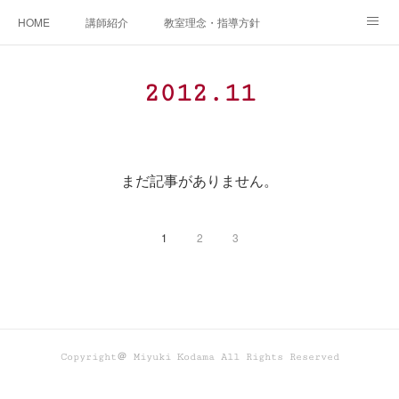
HOME
講師紹介
教室理念・指導方針
アカデミアInstagram
レッスン実績＆レッスン生の声
2012
.
11
レッスンメニュー
アメブロ
書籍
ご相談・体験レッスンお申し込み
アクセス
演奏スケジュール
まだ記事がありません。
1
2
3
Copyright＠ Miyuki Kodama All Rights Reserved