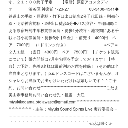
す」２１：００終了予定 【場所】原宿アコスタディ
オ 渋谷区 神宮前 1-23-27 03-3408-4541◆
鉄道山の手線・原宿駅・竹下口出口徒歩2分千代田線・副都心
線・明治神宮前駅・2番出口徒歩5分◆バス渋谷～早稲田間に
ある原宿外苑中学校前停留所・徒歩1分渋谷～池袋間にある千
駄ヶ谷小前停留所・徒歩5分【料金】・前売り 4000円 ペ
ア 7000円 （1ドリンク付き） ※ペア＝
２人１組 （当日 4300円 ペア 7500円）【チケット販売
について】販売開始は7月中旬頃を予定しております！【特
典】ご予約、先着8名様は最前列のお席を確保！（その他は全
席自由となります。）p.s.ドレスコードはございませんが、オ
シャレなお洋服でお出かけいただければ嬉しいです＾＾ご予
約、お問い合わせ**********************************************こだま
美由希事務局お問い合わせ先：担当 大江
miyukikodama.otoiawase@gmail.com******************************
****************・主催：Miyuki Sound Spirits Live 実行委員会＝
＝＝＝＝＝＝＝＝＝＝＝＝＝＝＝＝＝＝＝＝＝＝＝＝
「「「「「「「「「「「「「「「「「「「「≪花は咲く≫