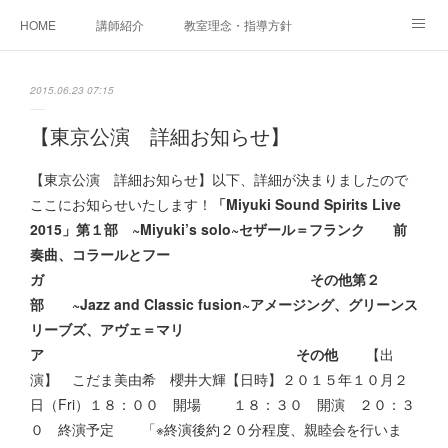
HOME
講師紹介
教室理念・指導方針
アカデミアInstagram
レッスン実績＆レッスン生の声
2015.06.23 07:15
レッスンメニュー
アメブロ
書籍
【東京公演 詳細お知らせ】
ご相談・体験レッスンお申し込み
アクセス
演奏スケジュール
【東京公演 詳細お知らせ】以下、詳細が決まりましたので
ここにお知らせいたします！
「Miyuki Sound Spirits Live
2015」
第１部 ~Miyuki’s solo~セザール＝フランク 前
奏曲、コラールとフー
ガ その他第２
部 ~Jazz and Classic fusion~アメージング、グリーンス
リーブズ、アヴェ＝マリ
ア その他
【出
演】 こだま美由希 櫻井大輝【日時】２０１５年１０月２
日（Fri）１８：００ 開場 １８：３０ 開演 ２０：３
０ 終演予定 「※終演後約２０分程度、親睦会を行いま