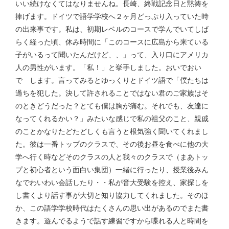
いい続けなくてはなりませんね。長崎、終戦記念日と黙祷を
捧げます。ドイツで語学学校へ２ヶ月どっぷり入っていた時
の出来事です。私は、初期レベルのコースで学んでいてしば
らく経った頃、休み時間に「このコースに広島から来ている
子がいるって聞いたんだけど、、」って、入り口にアメリカ
人の男性がいます。「私！」と挙手しました。おいでおい
で します。言ってみるとゆっくりとドイツ語で「僕たちは
過ちを犯した。決して許されることではない君のご家族はそ
のときどうだった？とても僕は胸が痛む。それでも、友達に
なってくれるかい？」みたいな感じで私の祖父のこと、親戚
のことかなりたどたどしくも言うと根気強く聞いてくれまし
た。彼は一番トップのクラスで、その後お昼を食べに他の大
学へ行く時などそのクラスの人と我々のクラスで（まあトッ
プと初心者という面白い集団）一緒に行ったり、授業後みん
なでわいわい会話したり・・私が音大受験を控え、家探しを
し書くより話す事が大切と知り協力してくれました。そのほ
か、この語学学校時代はたくさんの思い出があるのでまた書
きます。遊んでるようで話す練習ですから喋れる人と時間を