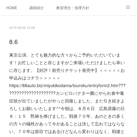
HOME
講師紹介
教室理念・指導方針
アカデミアInstagram
レッスン実績＆レッスン生の声
2015.08.06 12:28
レッスンメニュー
アメブロ
書籍
8.6
ご相談・体験レッスンお申し込み
アクセス
演奏スケジュール
東京公演、とても魅力的な方々からご予約いただいていま
す！お忙しいことと存じますがご来場いただけましたら幸い
に存じます。【好評！前売りチケット発売中】＜＜＜＜＜お
申込みはコチラ＞＞＞＞＞
https://88auto.biz/miyukikodama/touroku/entryform2.htm???
???????????????????カンピロバクター菌にやられ食中毒
症状が出ていましたがやっと回復しました。また引き続きよ
ろしくお願いいたします^^今朝は、８月６日 広島原爆の日
８：１５ 黙祷を捧げました。戦後７０年、あのときの多く
の方々の犠牲があって今があることは決して忘れてはならな
い。７０年は節目ではあるけどなんら変わりはなく、戦後と