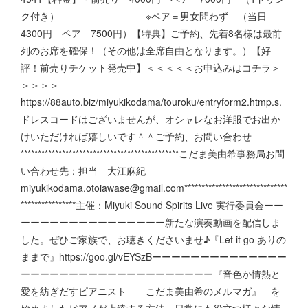
ク付き） ※ペア＝男女問わず （当日
4300円 ペア 7500円）【特典】ご予約、先着8名様は最前
列のお席を確保！（その他は全席自由となります。）【好
評！前売りチケット発売中】＜＜＜＜＜お申込みはコチラ＞
＞＞＞＞
https://88auto.biz/miyukikodama/touroku/entryform2.htmp.s.
ドレスコードはございませんが、オシャレなお洋服でお出か
けいただければ嬉しいです＾＾ご予約、お問い合わせ
**********************************************こだま美由希事務局お問
い合わせ先：担当 大江麻紀
miyukikodama.otoiawase@gmail.com******************************
****************主催：Miyuki Sound Spirits Live 実行委員会ーー
ーーーーーーーーーーーーーーー新たな演奏動画を配信しま
した。ぜひご家族で、お聴きくださいませ♪『Let it go ありの
ままで』https://goo.gl/vEYSzBーーーーーーーーーーーーーー
ーーーーーーーーーーーーーーーーーーーー『音色か情熱と
愛を紡ぎだすピアニスト こだま美由希のメルマガ』 を
始めましたピアノが上達する方法、日常にも役立つ様々な情