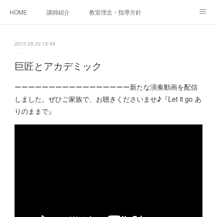
HOME
講師紹介
教室理念・指導方針
アカデミアInstagram
レッスン実績＆レッスン生の声
2015.08.20 12:49
レッスンメニュー
アメブロ
書籍
巨匠とアカデミック
ご相談・体験レッスンお申し込み
アクセス
演奏スケジュール
ーーーーーーーーーーーーーーーーー新たな演奏動画を配信
しました。ぜひご家族で、お聴きくださいませ♪『Let it go あ
りのままで』