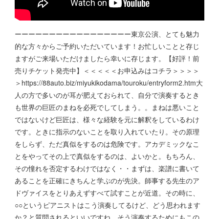
ーーーーーーーーーーーーーーーーー東京公演、とても魅力
的な方々からご予約いただいています！お忙しいことと存じ
ますがご来場いただけましたら幸いに存じます。【好評！前
売りチケット発売中】＜＜＜＜＜お申込みはコチラ＞＞＞＞
＞https://88auto.biz/miyukikodama/touroku/entryform2.htm大
人の方で多いのが耳が肥えておられて、自分で演奏するとき
も世界の巨匠のまねを必死でしてしまう。。まねは悪いこと
ではないけど巨匠は、様々な経験を元に解釈をしているわけ
です。ときに指示のないことを取り入れていたり。その原理
をしらず、ただ真似をするのは危険です。アカデミックなこ
とをやってその上で真似をするのは、よいかと。もちろん、
その憧れを否定するわけではなく・・まずは、楽譜に書いて
あることを正確にきちんと学ぶのが先決。師事する先生のア
ドヴァイスをとりあえずすべて試すことが近道。その時に、
○○というピアニストはこう演奏してるけど、どう思われます
か？と質問されるといいですね。そう演奏するためにもこの