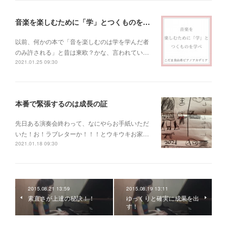
音楽を楽しむために「学」とつくものを学べ！
以前、何かの本で「音を楽しむのは学を学んだ者
のみ許される」と昔は東欧？かな、言われてい…
2021.01.25 09:30
本番で緊張するのは成長の証
先日ある演奏会終わって、なにやらお手紙いただ
いた！お！ラブレターか！！！とウキウキお家…
2021.01.18 09:30
2015.08.21 13:59
2015.08.19 13:11
素直さが上達の秘訣！！
ゆっくりと確実に成果を出
す！