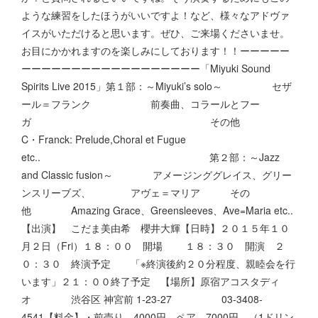
ような練習をしたほうがいいですよ！など、様々なアドヴァ
イスがいただけると思います。ぜひ、ご来場くださいませ。
お目にかかれますのを楽しみにしております！！ーーーーー
ーーーーーーーーーーーーーーーーーー「Miyuki Sound
Spirits Live 2015」第１部：～Miyuki’s solo～ セザ
ール＝フランク 前奏曲、コラールとフー
ガ その他
C・Franck: Prelude,Choral et Fugue
etc.. 第２部：～Jazz
and Classic fusion～ アメージンググレイス、グリー
ンスリーブズ、 アヴェ＝マリア その
他 Amazing Grace、Greensleeves、Ave=Maria etc..
【出演】 こだま美由希 櫻井大輝【日時】２０１５年１０
月２日（Fri）１８：００ 開場 １８：３０ 開演 ２
０：３０ 終演予定 「※終演後約２０分程度、親睦会を行
います」２１：００終了予定 【場所】原宿アコスタディ
オ 渋谷区 神宮前 1-23-27 03-3408-
4541【料金】・前売り 4000円 ペア 7000円 （1ドリン