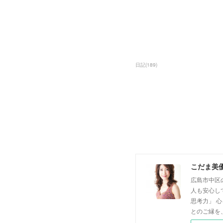
日記
(
189
)
こだま美
広島市中区
人も安心し
思考力」 
とのご縁を