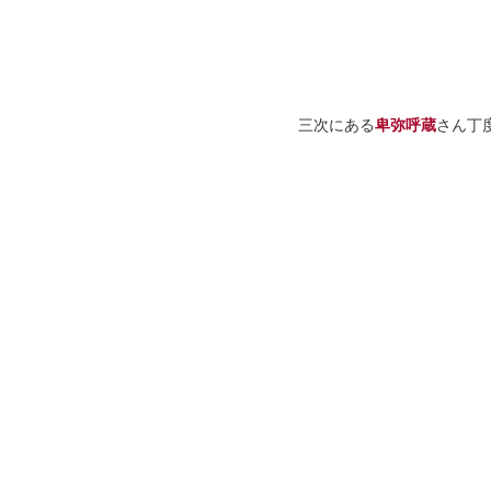
三次にある
卑弥呼蔵
さん丁