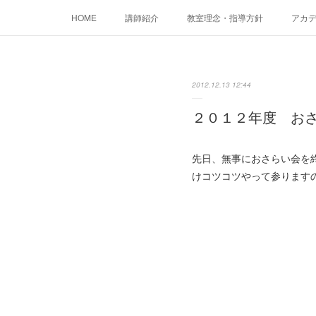
HOME
講師紹介
教室理念・指導方針
アカデミ
2012.12.13 12:44
２０１２年度 お
先日、無事におさらい会を
けコツコツやって参ります