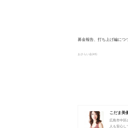
募金報告、打ち上げ編につ
おさらい会
(
45
)
こだま美
広島市中区
人も安心し