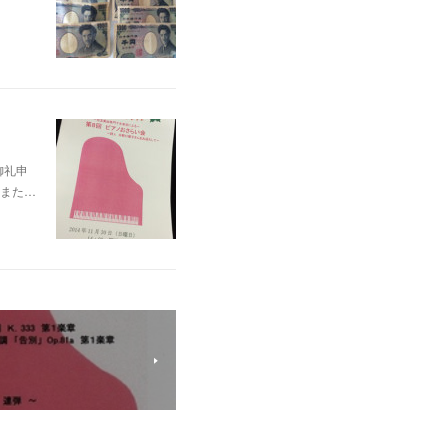
御礼申
また…