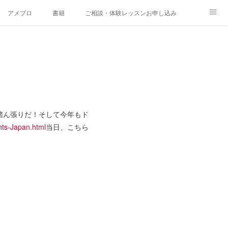
アメブロ
書籍
ご相談・体験レッスンお申し込み
踏ん張りだ！そして今年もド
nts-Japan.html
当日、こちら