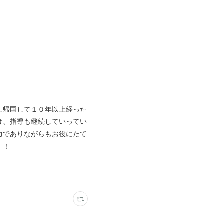
し帰国して１０年以上経った
け、指導も継続していってい
力でありながらもお役にたて
！！