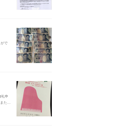
とがで
御礼申
また…