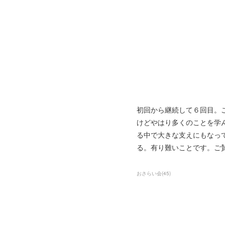
初回から継続して６回目。
けどやはり多くのことを学
る中で大きな支えにもなっ
る。有り難いことです。ご
おさらい会
(
45
)