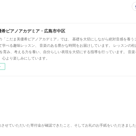
優希ピアノアカデミア・広島市中区
の「こだま美優希ピアノアカデミア」では、 基礎を大切にしながら絶対音感を養う
て学べる趣味レッスン、 音楽のある豊かな時間をお届けしています。 レッスンの柱
心を育み、考える力を養い、自分らしい表現を大切にする指導を行っています。 音
、心より楽しみにしています。
ー
金させていただいた寄付金が確認できたこと、そしてお礼のお手紙をいただきました