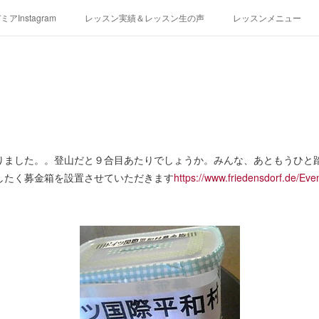
アInstagram
レッスン実績＆レッスン生の声
レッスンメニュー
アクセス
演奏スケジュール
りました。。登山だと９合目あたりでしょうか。みんな、あともうひと
したく募金箱を設置させていただきます
https://www.friedensdorf.de/Eve