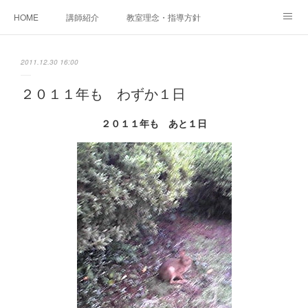
HOME
講師紹介
教室理念・指導方針
アカデミアInstagram
レッスン実績＆レッスン生の声
2011.12.30 16:00
レッスンメニュー
アメブロ
書籍
２０１１年も わずか１日
ご相談・体験レッスンお申し込み
アクセス
演奏スケジュール
２０１１年も あと１日