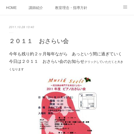
HOME
講師紹介
教室理念・指導方針
アカデミアInstagram
レッスン実績＆レッスン生の声
2011.10.28 13:40
レッスンメニュー
アメブロ
書籍
２０１１ おさらい会
ご相談・体験レッスンお申し込み
アクセス
演奏スケジュール
今年も残り約２ヶ月毎年ながら あっという間に過ぎていく
今日は２０１１ おさらい会のお知らせ
クリックしていただくと大き
くなります