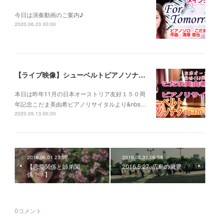
今日は演奏動画のご案内♪
2020.06.23 00:00
【ライブ映像】シューベルトピアノソナタOp.120 第１楽章 こだま美由希ピアノリサイタルより
本日は昨年11月の日本オーストリア友好１５０周
年記念こだま美由希ピアノリサイタルより&nbs…
2020.05.13 00:00
2016.06.01 23:50
2016.05.31 06:58
【恋愛関係と師弟関
2016.5.27. 広島の風景
係？？】
0
コメント