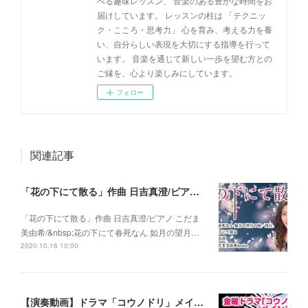
べる趣味レッスン、 音楽のある豊かな時間をお
届けしています。 レッスンの柱は 「テクニッ
ク・こころ・思考力」 心を育み、考える力を養
い、自分らしい表現を大切にする指導を行って
います。 音楽を通じて新しい一歩を望む方との
ご縁を、心より楽しみにしています。
フォロー
関連記事
「花の下にて散る」作曲 日吉真澄/ピアノ こだま美由希/ 花の下にて春死なん 如月の望月の頃/西行
「花の下にて散る」作曲 日吉真澄/ピアノ こだま
美由希/&nbsp;花の下にて春死なん 如月の望月…
2020.10.16 10:00
【演奏動画】ドラマ「コウノドリ」メインテーマ〜For Tomorrow~