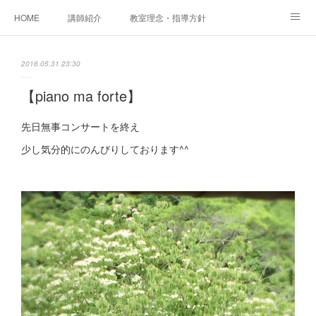
HOME
講師紹介
教室理念・指導方針
アカデミアInstagram
レッスン実績＆レッスン生の声
2016.05.31 23:30
レッスンメニュー
アメブロ
書籍
【piano ma forte】
ご相談・体験レッスンお申し込み
アクセス
演奏スケジュール
先日無事コンサートを終え
少し気分的にのんびりしております^^